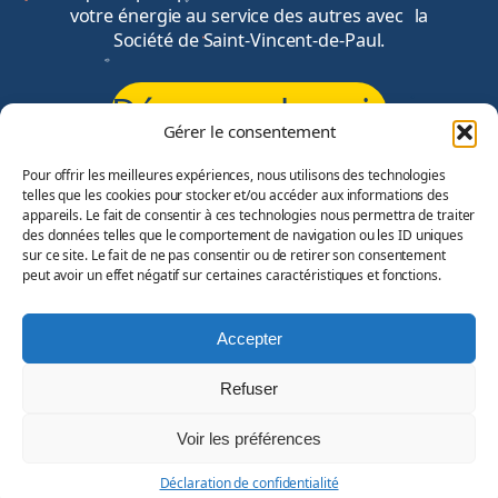
votre énergie au service des autres avec la
Société de Saint-Vincent-de-Paul.
Démarrer le quiz
Gérer le consentement
Pour offrir les meilleures expériences, nous utilisons des technologies
telles que les cookies pour stocker et/ou accéder aux informations des
appareils. Le fait de consentir à ces technologies nous permettra de traiter
des données telles que le comportement de navigation ou les ID uniques
sur ce site. Le fait de ne pas consentir ou de retirer son consentement
peut avoir un effet négatif sur certaines caractéristiques et fonctions.
Accepter
La Société de Saint-Vincent-de-Paul est une asso­cia­tion d’uti­
Refuser
lité publique dont les 17 000 béné­voles tendent quoti­dien­ne­
ment la main aux plus vulné­rables. Dans toute la France, elle
consti­tue un dense réseau asso­cia­tif de soli­da­rité qui lutte
Voir les préférences
aussi bien contre la soli­tude que contre la pauvreté.
Déclaration de confidentialité
Facebook
LinkedIn
Instagram