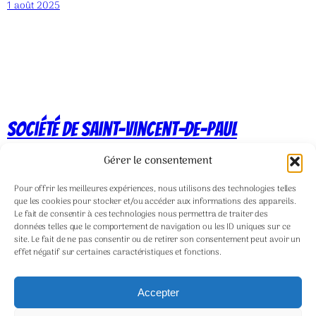
1 août 2025
Société de Saint-Vincent-de-Paul
Gérer le consentement
Découvrez votre profil de super-acteur de
charité
Pour offrir les meilleures expériences, nous utilisons des technologies telles
que les cookies pour stocker et/ou accéder aux informations des appareils.
Le fait de consentir à ces technologies nous permettra de traiter des
données telles que le comportement de navigation ou les ID uniques sur ce
Blog
Évènements
site. Le fait de ne pas consentir ou de retirer son consentement peut avoir un
effet négatif sur certaines caractéristiques et fonctions.
À propos
Boutique
FAQ
Compositions
Accepter
Auteurs/autrices
Thèmes